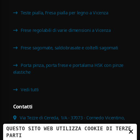
Teste pialla, Fresa pialla per legno a Vicenza
Frese regolabili di varie dimensioni a Vicenza
Frese sagomate, saldobrasate e coltelli sagomati
Porta pinza, porta frese e portalama HSK con pinze
elastiche
Vedi tutti
Contatti
Via Tezze di Cereda, 1/A - 37073 - Cornedo Vicentino,
Vicenza
QUESTO SITO WEB UTILIZZA COOKIE DI TERZE
×
PARTI