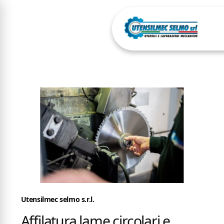
Utensilmec selmo s.r.l.
Affilatura lame circolari e