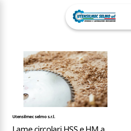
Utensilmec selmo s.r.l.
Lame circolari HSS e HM a