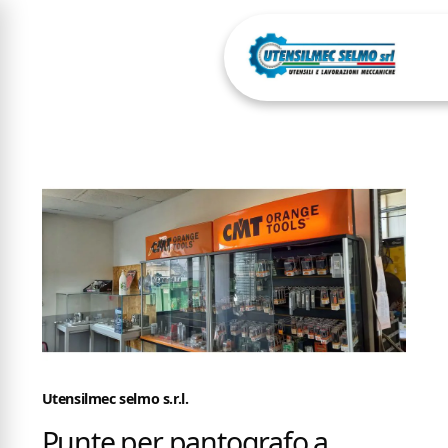
Utensilmec selmo s.r.l.
Punte per pantografo a